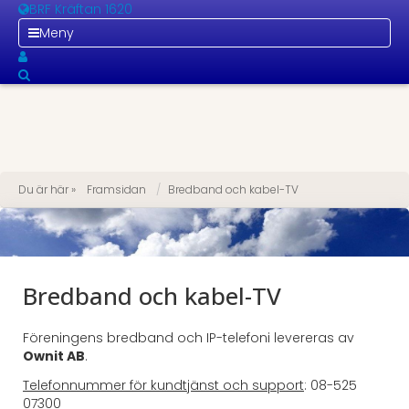
BRF Kräftan 1620
Meny
Du är här »
Framsidan
Bredband och kabel-TV
Bredband och kabel-TV
Föreningens bredband och IP-telefoni levereras av
Ownit AB
.
Telefonnummer för kundtjänst och support
: 08-525
07300